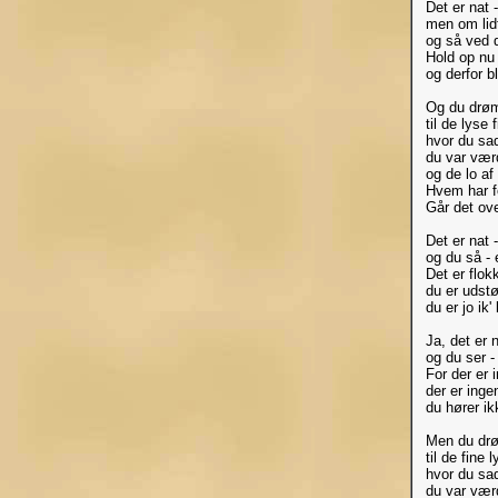
Det er nat 
men om lidt
og så ved 
Hold op nu 
og derfor bl
Og du drøm
til de lyse 
hvor du sad
du var vær
og de lo af
Hvem har f
Går det ove
Det er nat 
og du så - 
Det er flokk
du er udstø
du er jo ik
Ja, det er 
og du ser -
For der er 
der er inge
du hører ik
Men du drø
til de fine 
hvor du sad
du var vær