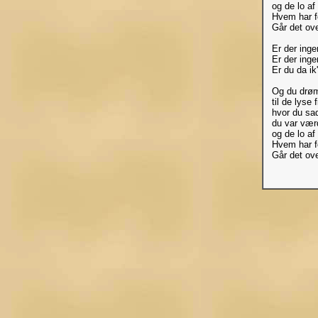
og de lo af
Hvem har f
Går det ove
Er der ing
Er der inge
Er du da i
Og du drøm
til de lyse 
hvor du sad
du var vær
og de lo af
Hvem har f
Går det ove