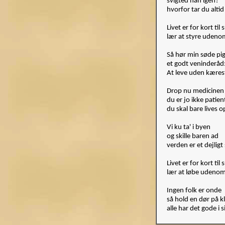
svigted han igen?
hvorfor tar du alt
Livet er for kort til
lær at styre udenom
Så hør min søde pi
et godt veninderåd
At leve uden kæreste
Drop nu medicinen
du er jo ikke patien
du skal bare lives o
Vi ku ta' i byen
og skille baren ad
verden er et dejligt
Livet er for kort til
lær at løbe udenom 
Ingen folk er onde
så hold en dør på 
alle har det gode i 