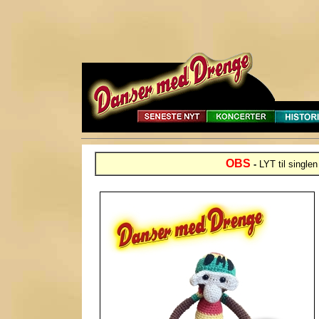
OBS
-
LYT til single