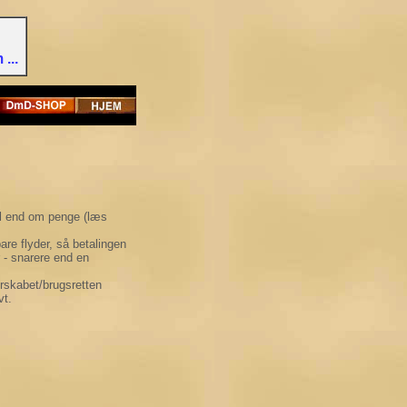
...
ol end om penge (læs
are flyder, så betalingen
r - snarere end en
erskabet/brugsretten
vt.