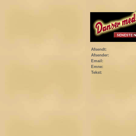
Afsendt:
Afsender:
Email:
Emne:
Tekst: