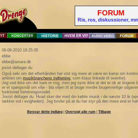
FORUM
Ris, ros, diskussioner, mm 
06-06-2010 19:25:05
ebbe
ebbe@amara.dk
jovist deltager du
Også selv om det efterhånden har vist sig mere at være en kamp om kontr
artiklen om
musikbranchens indtjening
, som klaus linkede til ovenfor).
Jeg ved ikke om det bare er mig, men jeg syns ikke at det er ok at tingene b
er et spørgsmål om vilje - bla viljen til at bruge mindre brugervenlige udgave
funktionel forretningsmodel.
Jovist deltager du. Hvad sker der med din købte musik i de næste 10 år (ej
rækker ind i evigheden). Jeg tvivler på at du har styr på den mere end et hal
Besvar dette indlæg
|
Oversigt alle rum
|
Tilbage