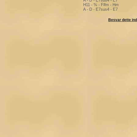
A - D - E7sus4 - E7
H11 - % - F#m - Hm
A - D - E7sus4 - E7
Besvar dette in