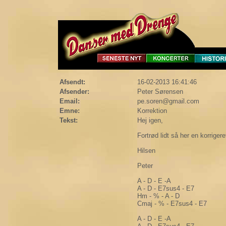
Afsendt:
16-02-2013 16:41:46
Afsender:
Peter Sørensen
Email:
pe.soren@gmail.com
Emne:
Korrektion
Tekst:
Hej igen,
Fortrød lidt så her en korrigere
Hilsen
Peter
A - D - E -A
A - D - E7sus4 - E7
Hm - % - A - D
Cmaj - % - E7sus4 - E7
A - D - E -A