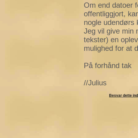
Om end datoer f
offentliggjort, k
nogle udendørs 
Jeg vil give min 
tekster) en ople
mulighed for at 
På forhånd tak
//Julius
Besvar dette in