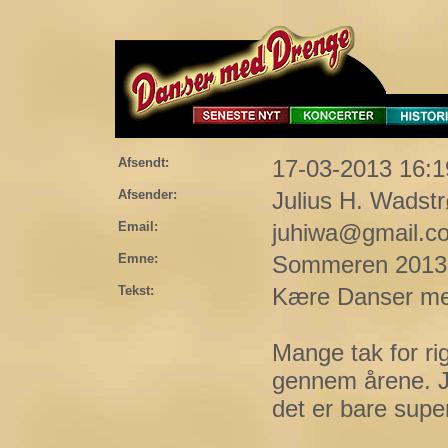
Afsendt:
17-03-2013 16:1
Afsender:
Julius H. Wadst
Email:
juhiwa@gmail.c
Emne:
Sommeren 2013
Tekst:
Kære Danser m
Mange tak for rig
gennem årene. Je
det er bare super