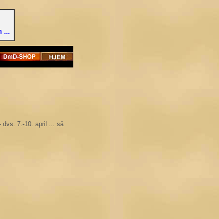
...
vs. 7.-10. april ... så