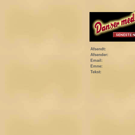
Afsendt:
Afsender:
Email:
Emne:
Tekst: