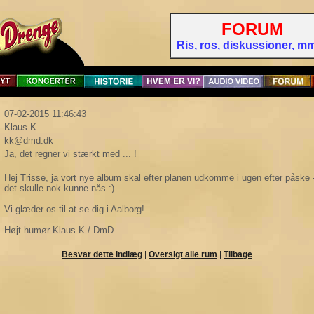
FORUM
Ris, ros, diskussioner, mm 
07-02-2015 11:46:43
Klaus K
kk@dmd.dk
Ja, det regner vi stærkt med ... !
Hej Trisse, ja vort nye album skal efter planen udkomme i ugen efter påske - d
det skulle nok kunne nås :)
Vi glæder os til at se dig i Aalborg!
Højt humør Klaus K / DmD
Besvar dette indlæg
|
Oversigt alle rum
|
Tilbage